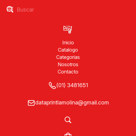
Inicio
Catalogo
Categorias
Nosotros
Contacto
(01) 3481651
dataprintlamolina@gmail.com