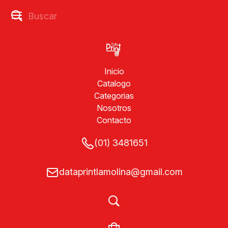
Inicio
Catalogo
Categorias
Nosotros
Contacto
(01) 3481651
dataprintlamolina@gmail.com