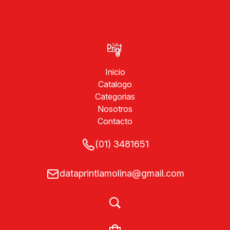
Inicio
Catalogo
Categorias
Nosotros
Contacto
(01) 3481651
dataprintlamolina@gmail.com