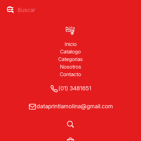
Inicio
Catalogo
Categorias
Nosotros
Contacto
(01) 3481651
dataprintlamolina@gmail.com