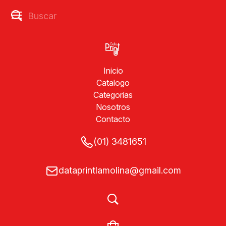
Inicio
Catalogo
Categorias
Nosotros
Contacto
(01) 3481651
dataprintlamolina@gmail.com