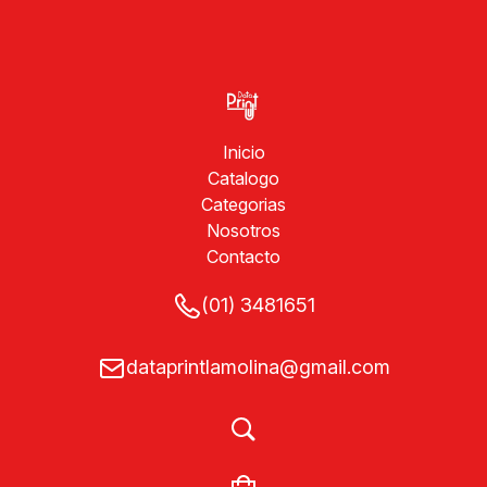
Inicio
Catalogo
Categorias
Nosotros
Contacto
(01) 3481651
dataprintlamolina@gmail.com