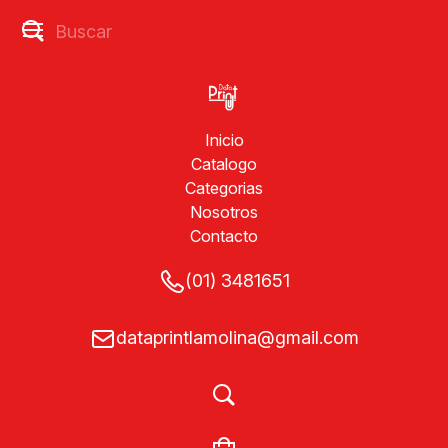
Inicio
Catalogo
Categorias
Nosotros
Contacto
(01) 3481651
dataprintlamolina@gmail.com