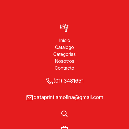
Inicio
Catalogo
Categorias
Nosotros
Contacto
(01) 3481651
dataprintlamolina@gmail.com