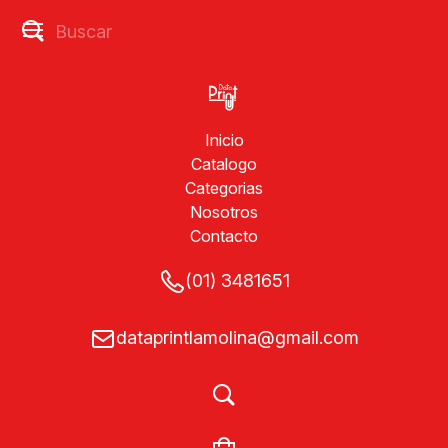
Inicio
Catalogo
Categorias
Nosotros
Contacto
(01) 3481651
dataprintlamolina@gmail.com