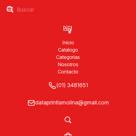
Inicio
Catalogo
Categorias
Nosotros
Contacto
(01) 3481651
dataprintlamolina@gmail.com