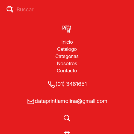
Inicio
Catalogo
Categorias
Nosotros
Contacto
(01) 3481651
dataprintlamolina@gmail.com