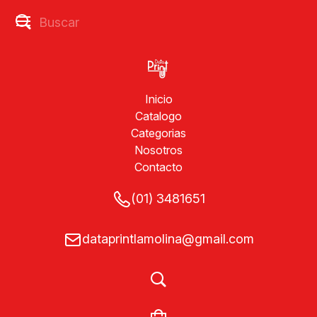
Inicio
Catalogo
Categorias
Nosotros
Contacto
(01) 3481651
dataprintlamolina@gmail.com