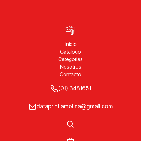
Inicio
Catalogo
Categorias
Nosotros
Contacto
(01) 3481651
dataprintlamolina@gmail.com