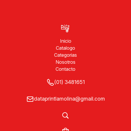
Inicio
Catalogo
Categorias
Nosotros
Contacto
(01) 3481651
dataprintlamolina@gmail.com