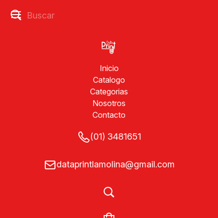
Inicio
Catalogo
Categorias
Nosotros
Contacto
(01) 3481651
dataprintlamolina@gmail.com