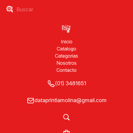
Inicio
Catalogo
Categorias
Nosotros
Contacto
(01) 3481651
dataprintlamolina@gmail.com