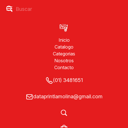
Inicio
Catalogo
Categorias
Nosotros
Contacto
(01) 3481651
dataprintlamolina@gmail.com