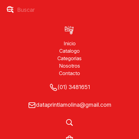
Inicio
Catalogo
Categorias
Nosotros
Contacto
(01) 3481651
dataprintlamolina@gmail.com