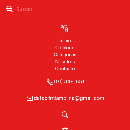
Inicio
Catalogo
Categorias
Nosotros
Contacto
(01) 3481651
dataprintlamolina@gmail.com