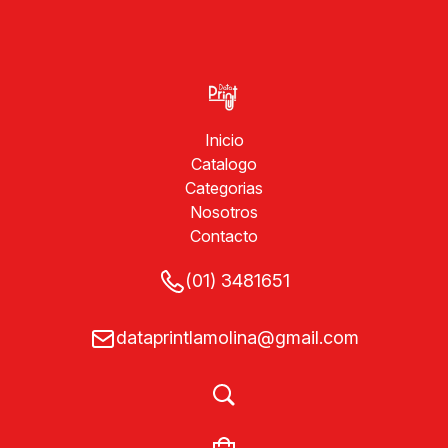
Inicio
Catalogo
Categorias
Nosotros
Contacto
(01) 3481651
dataprintlamolina@gmail.com