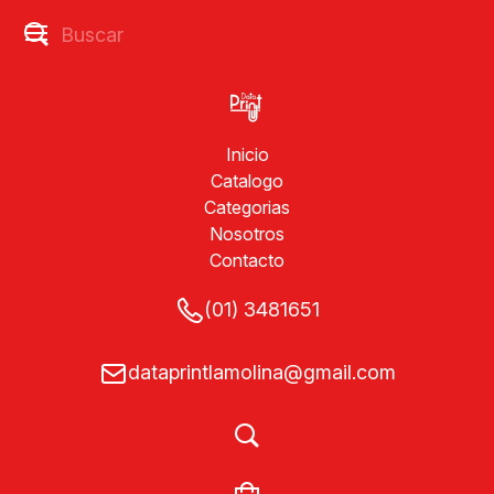
Inicio
Catalogo
Categorias
Nosotros
Contacto
(01) 3481651
dataprintlamolina@gmail.com