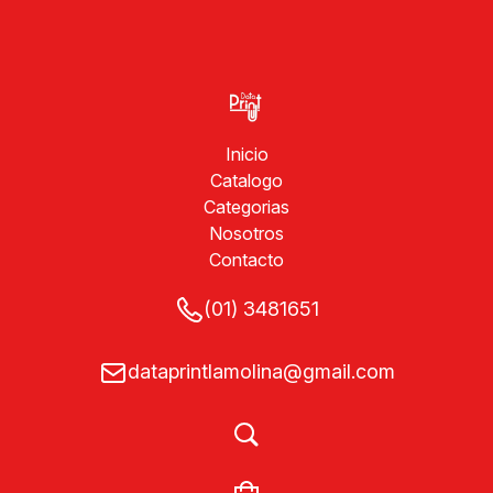
Inicio
Catalogo
Categorias
Nosotros
Contacto
(01) 3481651
dataprintlamolina@gmail.com