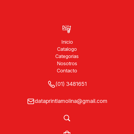
Inicio
Catalogo
Categorias
Nosotros
Contacto
(01) 3481651
dataprintlamolina@gmail.com