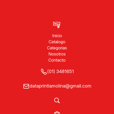
Inicio
Catalogo
Categorias
Nosotros
Contacto
(01) 3481651
dataprintlamolina@gmail.com