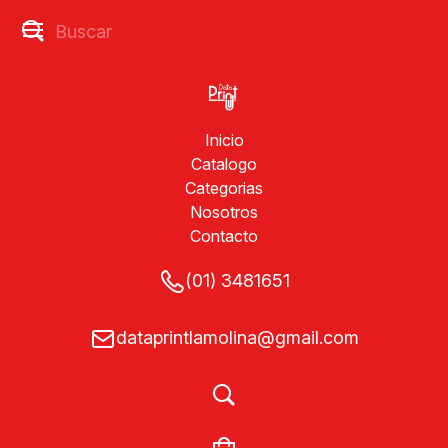
Inicio
Catalogo
Categorias
Nosotros
Contacto
(01) 3481651
dataprintlamolina@gmail.com