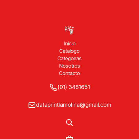
Inicio
Catalogo
Categorias
Nosotros
Contacto
(01) 3481651
dataprintlamolina@gmail.com