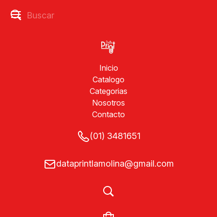
Inicio
Catalogo
Categorias
Nosotros
Contacto
(01) 3481651
dataprintlamolina@gmail.com