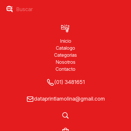
Inicio
Catalogo
Categorias
Nosotros
Contacto
(01) 3481651
dataprintlamolina@gmail.com