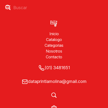
Inicio
Catalogo
Categorias
Nosotros
Contacto
(01) 3481651
dataprintlamolina@gmail.com