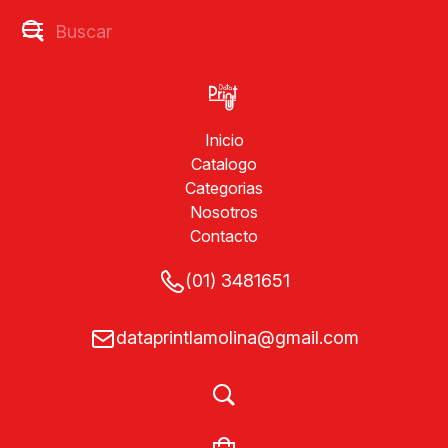
Inicio
Catalogo
Categorias
Nosotros
Contacto
(01) 3481651
dataprintlamolina@gmail.com