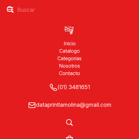
Inicio
Catalogo
Categorias
Nosotros
Contacto
(01) 3481651
dataprintlamolina@gmail.com