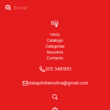
Inicio
Catalogo
Categorias
Nosotros
Contacto
(01) 3481651
dataprintlamolina@gmail.com