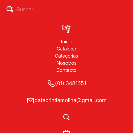
Inicio
Catalogo
Categorias
Nosotros
Contacto
(01) 3481651
dataprintlamolina@gmail.com