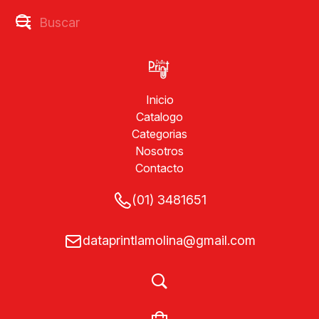
Inicio
Catalogo
Categorias
Nosotros
Contacto
(01) 3481651
dataprintlamolina@gmail.com