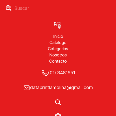
Inicio
Catalogo
Categorias
Nosotros
Contacto
(01) 3481651
dataprintlamolina@gmail.com