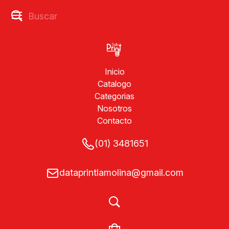
Inicio
Catalogo
Categorias
Nosotros
Contacto
(01) 3481651
dataprintlamolina@gmail.com