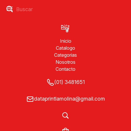
Inicio
Catalogo
Categorias
Nosotros
Contacto
(01) 3481651
dataprintlamolina@gmail.com