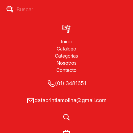
Inicio
Catalogo
Categorias
Nosotros
Contacto
(01) 3481651
dataprintlamolina@gmail.com