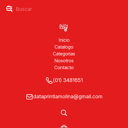
Inicio
Catalogo
Categorias
Nosotros
Contacto
(01) 3481651
dataprintlamolina@gmail.com