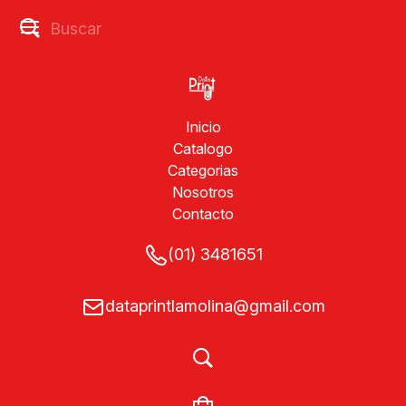
Inicio
Catalogo
Categorias
Nosotros
Contacto
(01) 3481651
dataprintlamolina@gmail.com