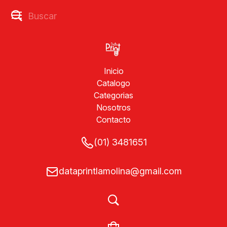
Inicio
Catalogo
Categorias
Nosotros
Contacto
(01) 3481651
dataprintlamolina@gmail.com