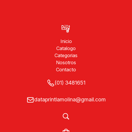
Inicio
Catalogo
Categorias
Nosotros
Contacto
(01) 3481651
dataprintlamolina@gmail.com