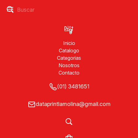
Inicio
Catalogo
Categorias
Nosotros
Contacto
(01) 3481651
dataprintlamolina@gmail.com