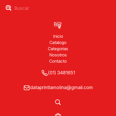
Inicio
Catalogo
Categorias
Nosotros
Contacto
(01) 3481651
dataprintlamolina@gmail.com