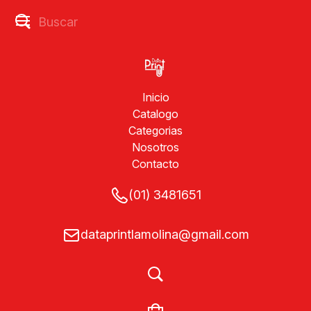
Inicio
Catalogo
Categorias
Nosotros
Contacto
(01) 3481651
dataprintlamolina@gmail.com