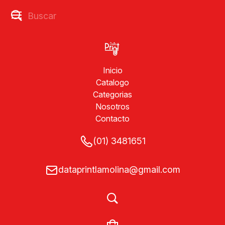
Inicio
Catalogo
Categorias
Nosotros
Contacto
(01) 3481651
dataprintlamolina@gmail.com