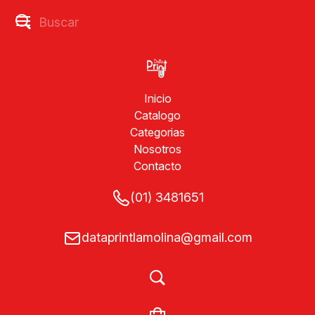
Inicio
Catalogo
Categorias
Nosotros
Contacto
(01) 3481651
dataprintlamolina@gmail.com