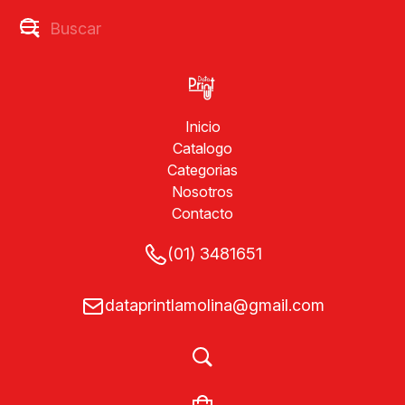
Inicio
Catalogo
Categorias
Nosotros
Contacto
(01) 3481651
dataprintlamolina@gmail.com