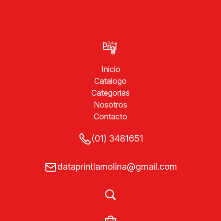
Inicio
Catalogo
Categorias
Nosotros
Contacto
(01) 3481651
dataprintlamolina@gmail.com