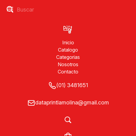
Inicio
Catalogo
Categorias
Nosotros
Contacto
(01) 3481651
dataprintlamolina@gmail.com